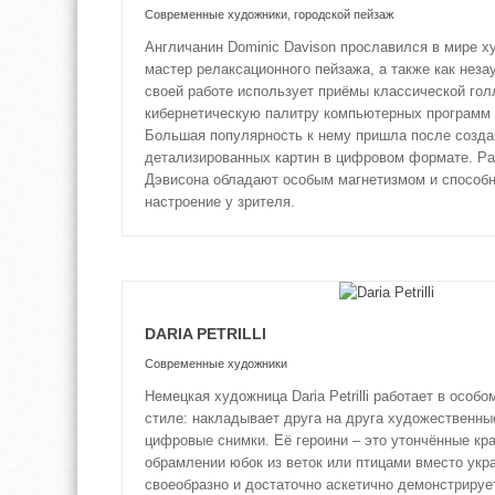
Современные художники
,
городской пейзаж
Англичанин Dominic Davison прославился в мире х
мастер релаксационного пейзажа, а также как неза
своей работе использует приёмы классической го
кибернетическую палитру компьютерных программ 
Большая популярность к нему пришла после созд
детализированных картин в цифровом формате. Р
Дэвисона обладают особым магнетизмом и способн
настроение у зрителя.
DARIA PETRILLI
Современные художники
Немецкая художница Daria Petrilli работает в особ
стиле: накладывает друга на друга художественны
цифровые снимки. Её героини – это утончённые кр
обрамлении юбок из веток или птицами вместо укр
своеобразно и достаточно аскетично демонстрируе