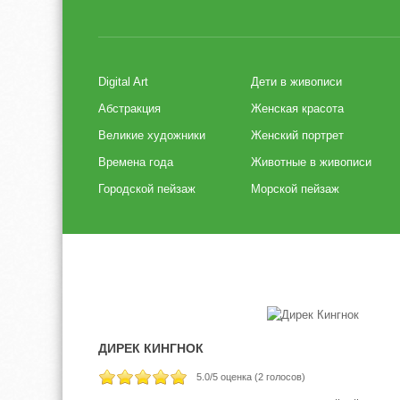
Digital Art
Дети в живописи
Абстракция
Женская красота
Великие художники
Женский портрет
Времена года
Животные в живописи
Городской пейзаж
Морской пейзаж
ДИРЕК КИНГНОК
5.0
/5 оценка (
2
голосов)