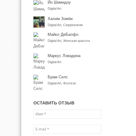
Йо Шимидзу
Digital Art
Халим Зомби
Digital Art, Сюрреализм
Майкл ДеБалфо
Digital Art, Женская красота
Маркус Ловадина
Digital Art
Брам Селс
Digital Art, Фэнтези
ОСТАВИТЬ ОТЗЫВ