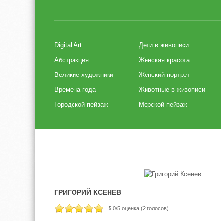
Digital Art
Дети в живописи
Абстракция
Женская красота
Великие художники
Женский портрет
Времена года
Животные в живописи
Городской пейзаж
Морской пейзаж
ГРИГОРИЙ КСЕНЕВ
5.0
/5 оценка (
2
голосов)