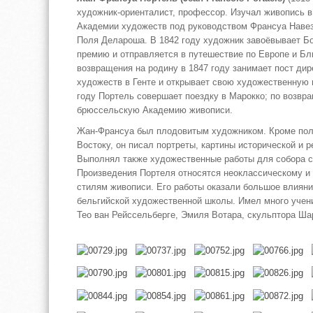
художник-ориенталист, профессор. Изучал живопись 
Академии художеств под руководством Франсуа Навез
Поля Делароша. В 1842 году художник завоёвывает 
премию и отправляется в путешествие по Европе и Б
возвращения на родину в 1847 году занимает пост ди
художеств в Генте и открывает свою художественную 
году Портель совершает поездку в Марокко; по возвр
брюссельскую Академию живописи.
Жан-Франсуа был плодовитым художником. Кроме пол
Востоку, он писал портреты, картины исторической и р
Выполнял также художественные работы для собора с
Произведения Портеля относятся неоклассическому и
стилям живописи. Его работы оказали большое влияни
бельгийской художественной школы. Имел много учен
Тео ван Рейссельберге, Эмиля Вотара, скульптора Ша