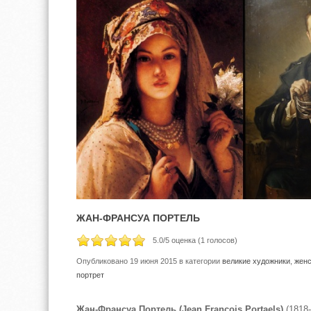
ЖАН-ФРАНСУА ПОРТЕЛЬ
5.0
/5 оценка (
1
голосов)
Опубликовано 19 июня 2015
в категории
великие художники
,
женс
портрет
Жан-Франсуа Портель (Jean Francois Portaels)
(1818