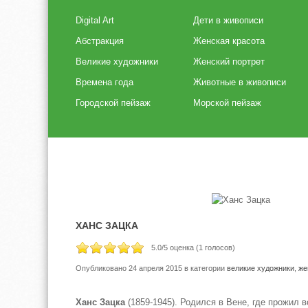
Digital Art
Дети в живописи
Абстракция
Женская красота
Великие художники
Женский портрет
Времена года
Животные в живописи
Городской пейзаж
Морской пейзаж
ХАНС ЗАЦКА
5.0
/5 оценка (
1
голосов)
Опубликовано 24 апреля 2015
в категории
великие художники
,
же
Ханс Зацка
(1859-1945). Родился в Вене, где прожил в