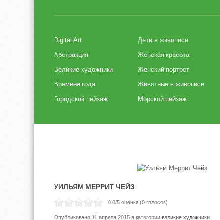
Digital Art
Дети в живописи
Абстракция
Женская красота
Великие художники
Женский портрет
Времена года
Животные в живописи
Городской пейзаж
Морской пейзаж
УИЛЬЯМ МЕРРИТ ЧЕЙЗ
0.0
/5 оценка (
0
голосов)
Опубликовано 11 апреля 2015
в категории
великие художники