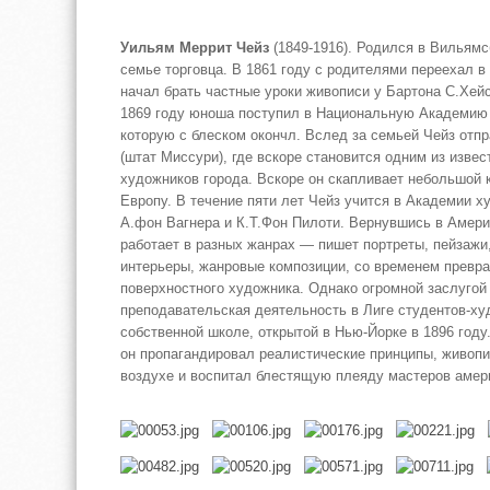
Уильям Меррит Чейз
(1849-1916). Родился в Вильямс
семье торговца. В 1861 году с родителями переехал в
начал брать частные уроки живописи у Бартона С.Хейс
1869 году юноша поступил в Национальную Академию 
которую с блеском окончл. Вслед за семьей Чейз отп
(штат Миссури), где вскоре становится одним из изве
художников города. Вскоре он скапливает небольшой к
Европу. В течение пяти лет Чейз учится в Академии 
А.фон Вагнера и К.Т.Фон Пилоти. Вернувшись в Америк
работает в разных жанрах — пишет портреты, пейзажи
интерьеры, жанровые композиции, со временем превра
поверхностного художника. Однако огромной заслугой
преподавательская деятельность в Лиге студентов-ху
собственной школе, открытой в Нью-Йорке в 1896 году.
он пропагандировал реалистические принципы, живопи
воздухе и воспитал блестящую плеяду мастеров амери