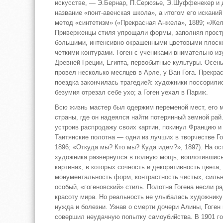
искусстве, — Э.Бернар, П.Серюзье, Э.Шуффенекер и 
название «понт-авенская школа», а итогом его исканий
метод «синтетизм» («Прекрасная Анжела», 1889; «Жел
Приверженцы стиля упрощали формы, заполняя прост
большими, интенсивно окрашенными цветовыми плоск
четкими контурами. Гоген с учениками внимательно из
Древней Греции, Египта, первобытные культуры. Осен
провел несколько месяцев в Арле, у Ван Гога. Прекра
поездка закончилась трагедией: художники поссорилис
безумия отрезал себе ухо; а Гоген уехал в Париж.
Всю жизнь мастер был одержим переменой мест, его 
страны, где он надеялся найти потерянный земной рай.
устроив распродажу своих картин, покинул Францию и 
Таитянские полотна — одни из лучших в творчестве Го
1896; «Откуда мы? Кто мы? Куда идем?», 1897). На ос
художника развернулся в полную мощь, воплотившись
картинах, в которых сочность и декоративность цвета
монументальность форм, контрастность чистых, сильн
особый, «гогеновский» стиль. Полотна Гогена несли ра
красоту мира. Но реальность не улыбалась художнику
нужда и болезни. Узнав о смерти дочери Алины, Гоген
совершил неудачную попытку самоубийства. В 1901 го