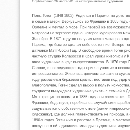
Опубликовано 26 марта 2015
в категории
великие художники
Поль Гоген
(1848-1903). Родился в Париже, но детств
в семье матери. Вернувшись во Францию в 1885 году, 
Орлеане и мечтал о море. При первой же возможности
матросом на торговое судно, которое курсировало меж
Жанейро. В 1871 году он получил место маклера в од
Парижа, где быстро сделал себе состояние. Вскоре Го
датчанке Мэтт-Софи Гад. В свободное время Гоген ри
частную студию Коларосси и брал уроки живописи у К
ввел художника в круг импрессионистов. В 1876 году 
Салоне, в последующие годы принял участие в неско
импрессионистов. Живопись целиком захватила художн
году разразился биржевой кризис, поставив под удар 
благополучие, Гоген сделал выбор в пользу искусств
трудности вынуждают художника уехать с семьей в Д
Мэтт трещит по швам, и в 1885 году они расстаются. 
Францию, бедствует, перебиваясь случайными зарабо
задумывается о собственном стиле (рамки импрессио
художнику), где должна главенствовать не природа, а 
1890-х годах Гоген жил и работал в Бретани, в местечк
вокруг него объединились молодые художники, ищущи