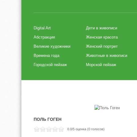
Digital Art
Дети в живописи
Абстракция
Женская красота
Великие художники
Женский портрет
Времена года
Животные в живописи
Городской пейзаж
Морской пейзаж
ПОЛЬ ГОГЕН
0.0
/5 оценка (
0
голосов)