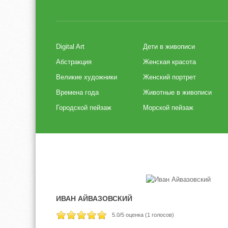
Digital Art
Дети в живописи
Абстракция
Женская красота
Великие художники
Женский портрет
Времена года
Животные в живописи
Городской пейзаж
Морской пейзаж
ИВАН АЙВАЗОВСКИЙ
5.0
/5 оценка (
1
голосов)