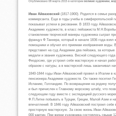
Опубликовано 08 марта 2015
в категории
великие художники
,
мор
Иван Айвазовский
(1817-1900). Родился в семье раз
коммерсанта. Еще в годы учебы в симферопольской 
показывал успехи в рисовании. В 1833 году Айвазовск
Академию художеств, в класс пейзажиста М.Н.Вороб
становлении творческой манеры художника сыграл пр
француз Ф.Таннера, который в начале 1836 года взял 
помощники и обучил его приемам изображения воды. В
представил на суд Академии два пейзажа, за которые
медали и звания художника. Весной следующего года 
Феодосию, где устроил себе мастерскую и начал рабо
образом с натуры, а в мастерской лишь заканчивал на
1840-1844 годы Иван Айвазовский провел в Италии в к
пенсионера Академии художеств. Он также посетил Г
Испанию, Голландию. По возвращении на родину полу
и был причислен к Главному морскому штабу, что поз
следующем году вместе с экспедицией русского море
Ф.П.Литке побывать в Турции, Греции, Малой Азии и н
впечатлений. В 1846 году Айвазовский построил себе
просторную мастерскую. За свою жизнь Иван Айвазовс
000 картин. При жизни художника состоялось свыше 12