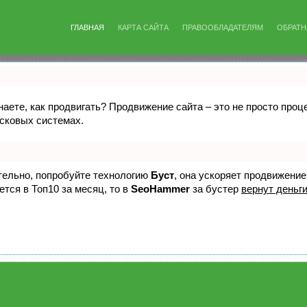
ГЛАВНАЯ
КАРТА САЙТА
ПРАВООБЛАДАТЕЛЯМ
ОБРАТН
знаете, как продвигать? Продвижение сайта – это не просто про
исковых системах.
ятельно, попробуйте технологию
Буст
, она ускоряет продвижение
ется в Топ10 за месяц, то в
SeoHammer
за бустер
вернут деньги