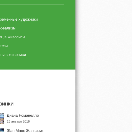
ременные художники
реализм
ец в живописи
тези
ты в живописи
ВИНКИ
Диана Романелло
13 января 2019
Жан-Марк Жаньячик