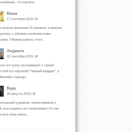
понимание, что картину...
Маша
17 сентября 2015 |
#
е разные женщины! И роковые, и нежные,
куколки, с мягкими шелковистыми
сами. Обожаю работы этого...
Людмила
02 сентября 2015 |
#
но его сразу ассоциируют с самой
стной его картиной "Черный квадрат", а
 Малевич гораздо...
Вера
26 августа 2015 |
#
ительный художник, неповторимый и
й, восхищаюсь его творениями! Он как
о всю свою жизнь...