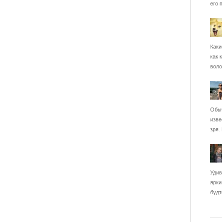
его 
Каки
как 
воло
Обыч
изве
зря.
Удив
ярки
будт