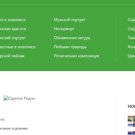
ти в живописи
Мужской портрет
Сов
нская красота
Натюрморт
Сюр
нский портрет
Обнаженная натура
Тан
вотные в живописи
Пейзажи природы
Фэн
рской пейзаж
Религиозная композиция
Цве
НО
ов)
еликие художники