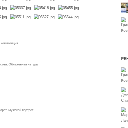
я композиция
РЕ
асота, Обнаженная натура
трет, Мужской портрет