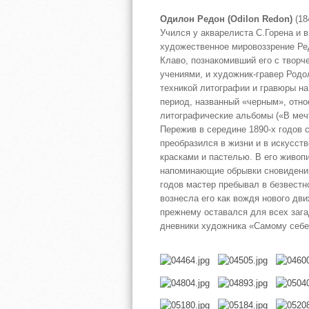
Одилон Редон (Odilon Redon)
(18
Учился у акварелиста С.Горена и 
художественное мировоззрение Ре
Клаво, познакомивший его с твор
учениями, и художник-гравер Род
техникой литографии и гравюры на
период, названный «черным», относ
литографические альбомы («В мечте
Пережив в середине 1890-х годов 
преобразился в жизни и в искусст
красками и пастелью. В его живоп
напоминающие обрывки сновидений
годов мастер пребывал в безвест
вознесла его как вождя нового дви
прежнему оставался для всех зага
дневники художника «Самому себе»