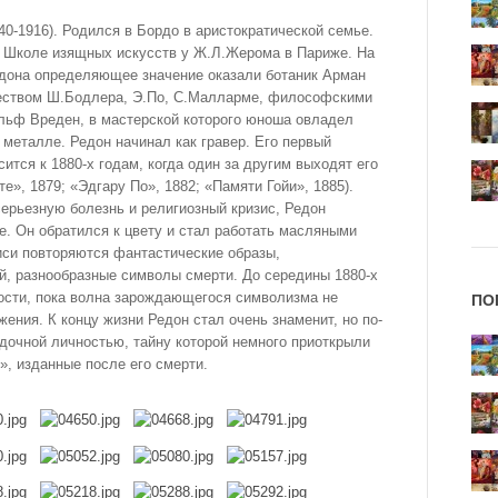
40-1916). Родился в Бордо в аристократической семье.
в Школе изящных искусств у Ж.Л.Жерома в Париже. На
дона определяющее значение оказали ботаник Арман
чеством Ш.Бодлера, Э.По, С.Малларме, философскими
ольф Вреден, в мастерской которого юноша овладел
 металле. Редон начинал как гравер. Его первый
ится к 1880-х годам, когда один за другим выходят его
», 1879; «Эдгару По», 1882; «Памяти Гойи», 1885).
серьезную болезнь и религиозный кризис, Редон
ве. Он обратился к цвету и стал работать масляными
иси повторяются фантастические образы,
, разнообразные символы смерти. До середины 1880-х
ности, пока волна зарождающегося символизма не
ПО
жения. К концу жизни Редон стал очень знаменит, но по-
дочной личностью, тайну которой немного приоткрыли
, изданные после его смерти.