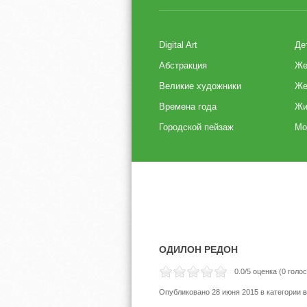
Digital Art
Де
Абстракция
Же
Великие художники
Же
Времена года
Жи
Городской пейзаж
Мо
ОДИЛОН РЕДОН
0.0
/5 оценка (
0
голос
Опубликовано 28 июня 2015
в категории
в