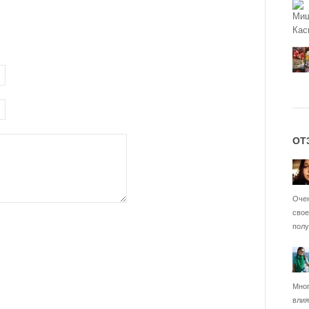
ОТ
Очен
свое
полу
Мног
влия