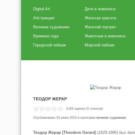
Digital Art
Дети в живописи
Абстракция
Женская красота
Великие художники
Женский портрет
Времена года
Животные в живописи
Городской пейзаж
Морской пейзаж
ТЕОДОР ЖЕРАР
0.0
/5 оценка (
0
голосов)
Опубликовано 03 июня 2015
в категории
великие художники
Теодор Жерар (Theodore Gerard)
(1829-1895) был бел