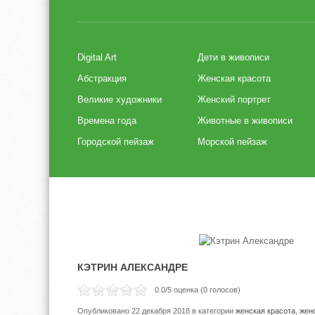
Digital Art
Дети в живописи
Абстракция
Женская красота
Великие художники
Женский портрет
Времена года
Животные в живописи
Городской пейзаж
Морской пейзаж
КЭТРИН АЛЕКСАНДРЕ
0.0
/5 оценка (
0
голосов)
Опубликовано 22 декабря 2018
в категории
женская красота
,
жен