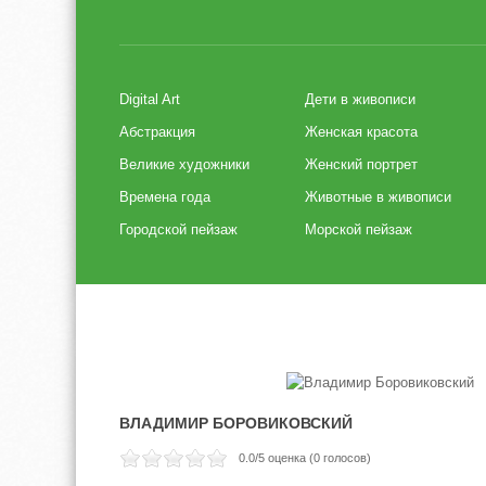
Digital Art
Дети в живописи
Абстракция
Женская красота
Великие художники
Женский портрет
Времена года
Животные в живописи
Городской пейзаж
Морской пейзаж
ВЛАДИМИР БОРОВИКОВСКИЙ
0.0
/5 оценка (
0
голосов)