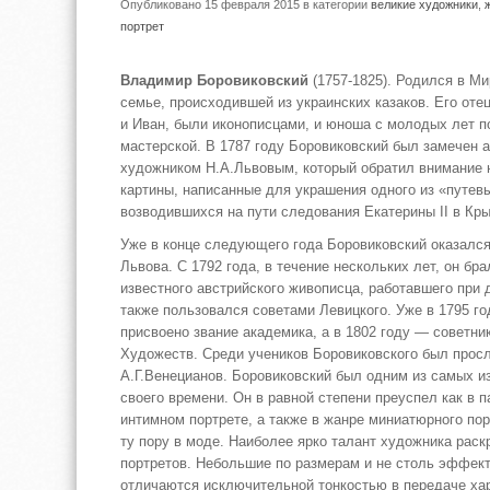
Опубликовано 15 февраля 2015
в категории
великие художники
,
портрет
Владимир Боровиковский
(1757-1825). Родился в Ми
семье, происходившей из украинских казаков. Его отец
и Иван, были иконописцами, и юноша с молодых лет п
мастерской. В 1787 году Боровиковский был замечен 
художником Н.А.Львовым, который обратил внимание 
картины, написанные для украшения одного из «путев
возводившихся на пути следования Екатерины II в Кр
Уже в конце следующего года Боровиковский оказалс
Львова. С 1792 года, в течение нескольких лет, он бра
известного австрийского живописца, работавшего при д
также пользовался советами Левицкого. Уже в 1795 г
присвоено звание академика, а в 1802 году — советн
Художеств. Среди учеников Боровиковского был прос
А.Г.Венецианов. Боровиковский был одним из самых и
своего времени. Он в равной степени преуспел как в п
интимном портрете, а также в жанре миниатюрного пор
ту пору в моде. Наиболее ярко талант художника раск
портретов. Небольшие по размерам и не столь эффект
отличаются исключительной тонкостью в передаче ха