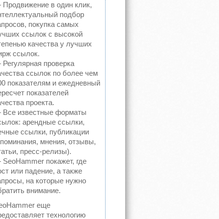
 Продвижение в один клик,
нтеллектуальный подбор
апросов, покупка самых
учших ссылок с высокой
тепенью качества у лучших
ирж ссылок.
 Регулярная проверка
ачества ссылок по более чем
00 показателям и ежедневный
ересчет показателей
ачества проекта.
 Все известные форматы
сылок: арендные ссылки,
ечные ссылки, публикации
упоминания, мнения, отзывы,
татьи, пресс-релизы).
 SeoHammer покажет, где
ост или падение, а также
апросы, на которые нужно
братить внимание.
eoHammer еще
редоставляет технологию