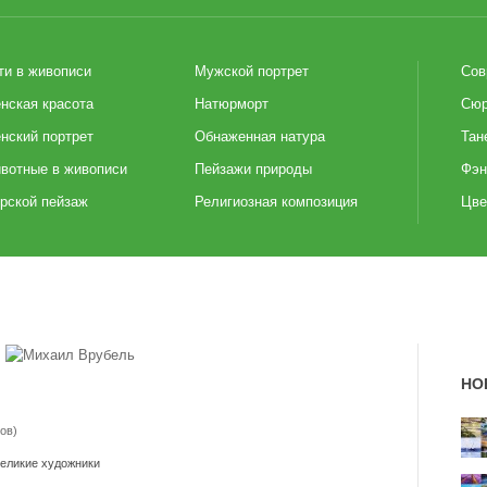
ти в живописи
Мужской портрет
Сов
нская красота
Натюрморт
Сюр
нский портрет
Обнаженная натура
Тан
вотные в живописи
Пейзажи природы
Фэн
рской пейзаж
Религиозная композиция
Цве
НО
ов)
еликие художники