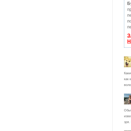
Б
п
п
п
п
З
Н
Каки
как 
воло
Обыч
изве
зря.