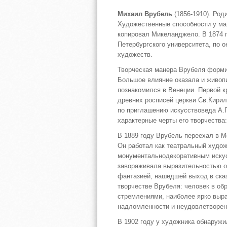
Михаил Врубель
(1856-1910). Род
Художественные способности у мал
копировал Микеланджело. В 1874 
Петербургского университета, по 
художеств.
Творческая манера Врубеля форми
Большое влияние оказала и живопи
познакомился в Венеции. Первой к
древних росписей церкви Св.Кирил
по приглашению искусствоведа А.
характерные черты его творчества:
В 1889 году Врубель переехал в М
Он работал как театральный худож
монументальнодекоративным искус
завораживала выразительностью о
фантазией, нашедшей выход в ска
творчестве Врубеля: человек в об
стремлениями, наиболее ярко выр
надломленности и неудовлетворен
В 1902 году у художника обнаружи