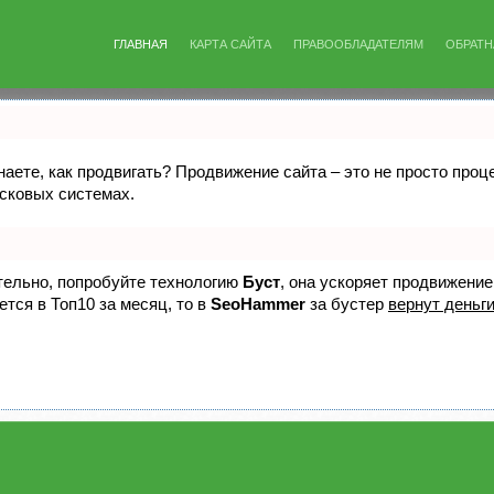
ГЛАВНАЯ
КАРТА САЙТА
ПРАВООБЛАДАТЕЛЯМ
ОБРАТН
знаете, как продвигать? Продвижение сайта – это не просто про
исковых системах.
ятельно, попробуйте технологию
Буст
, она ускоряет продвижение
ется в Топ10 за месяц, то в
SeoHammer
за бустер
вернут деньги