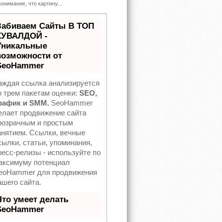
понимание, что картину...
Забиваем Сайты В ТОП
КУВАЛДОЙ -
Уникальные
возможности от
SeoHammer
аждая ссылка анализируется
о трем пакетам оценки:
SEO,
рафик и SMM.
SeoHammer
елает продвижение сайта
розрачным и простым
анятием. Ссылки, вечные
сылки, статьи, упоминания,
ресс-релизы - используйте по
аксимуму потенциал
eoHammer для продвижения
ашего сайта.
Что умеет делать
SeoHammer