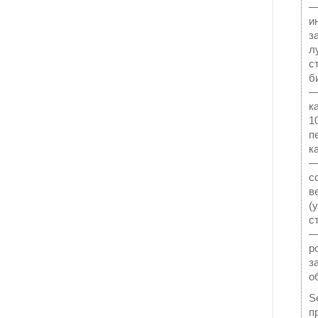
—
и
з
л
с
б
—
к
1
п
к
—
с
в
(
с
—
р
з
о
S
п