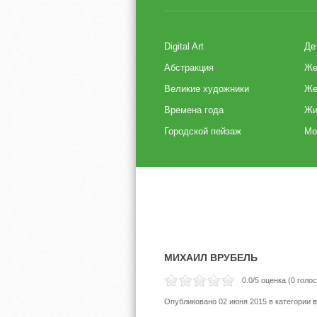
Digital Art
Де
Абстракция
Же
Великие художники
Же
Времена года
Жи
Городской пейзаж
Мо
МИХАИЛ ВРУБЕЛЬ
0.0
/5 оценка (
0
голос
Опубликовано 02 июня 2015
в категории
в