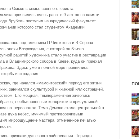
ился в Омске в семье военного юриста.
ьчика проявились очень рано: в 9 лет он по памяти
году Врубель поступил на юридический факультет
окончании которого стал студентом Академии
ровалась под влиянием П.Чистякова и В.Серова.
сь эпохи Возрождения, с которой он близко
рупной работой художника стало участие в реставрации
ла и Владимирского собора в Киеве, куда он приехал
Прахова. Здесь уже в полной мере проявились
 скорбь и страдания.
оскву, где начался «мамонтовский» период его жизни.
ПО
ник, занимался скульптурой и книжной иллюстрацией,
ством. Его мощная, темпераментная живопись
бразов, необыкновенным колоритом и причудливой
зочных персонажах. Тема Демона стала центральной в
разе духа небес, мучимый противоречивыми
азил мироощущение мастера, отмеченное печатью
ности.
лись признаки душевного заболевания. Периоды