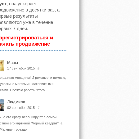
уст
, она ускоряет
родвижение в десятки раз, а
ервые результаты
оявляются уже в течение
ервых 7 дней.
арегистрироваться и
ачать продвижение
Маша
17 сентября 2015 |
#
е разные женщины! И роковые, и нежные,
куколки, с мягкими шелковистыми
сами. Обожаю работы этого...
Людмила
02 сентября 2015 |
#
но его сразу ассоциируют с самой
стной его картиной "Черный квадрат", а
 Малевич гораздо...