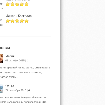
Мишель Каскелла
ЗЫВЫ
Мария
01 октября 2015 |
#
ь интересный иллюстратор, смешивает в
м творчестве стимпанк и фэнтези,
чается очень...
Ольга
24 сентября 2015 |
#
ие свои картины Кандинский писал под
нием музыкальных произведений. Это