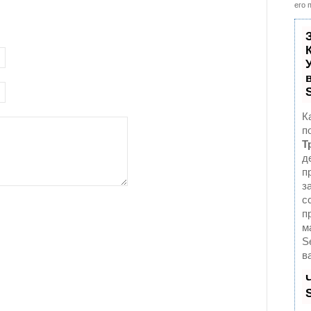
его 
К
п
Т
д
п
з
с
п
м
S
в