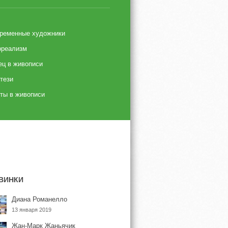
ременные художники
реализм
ец в живописи
тези
ты в живописи
ВИНКИ
Диана Романелло
13 января 2019
Жан-Марк Жаньячик