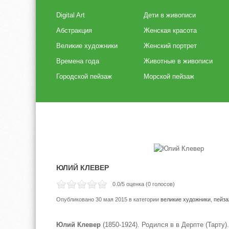
Digital Art
Дети в живописи
Абстракция
Женская красота
Великие художники
Женский портрет
Времена года
Животные в живописи
Городской пейзаж
Морской пейзаж
ЮЛИЙ КЛЕВЕР
0.0
/5 оценка (
0
голосов)
Опубликовано 30 мая 2015
в категории
великие художники
,
пейза
Юлий Клевер
(1850-1924). Родился в в Дерпте (Тарту)