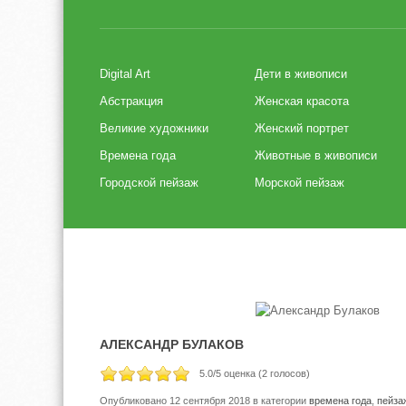
Digital Art
Дети в живописи
Абстракция
Женская красота
Великие художники
Женский портрет
Времена года
Животные в живописи
Городской пейзаж
Морской пейзаж
АЛЕКСАНДР БУЛАКОВ
5.0
/5 оценка (
2
голосов)
Опубликовано 12 сентября 2018
в категории
времена года
,
пейза