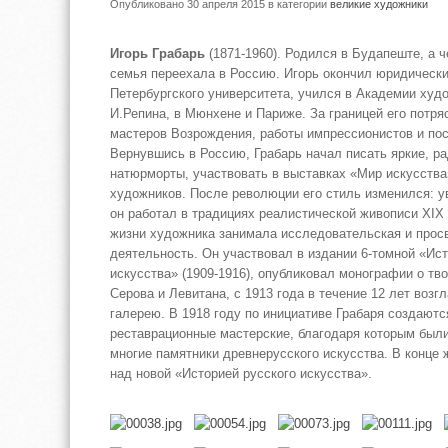
Опубликовано 30 апреля 2015
в категории
великие художники
Игорь Грабарь
(1871-1960). Родился в Будапеште, а ч
семья переехала в Россию. Игорь окончил юридическ
Петербургского университета, учился в Академии худо
И.Репина, в Мюнхене и Париже. За границей его потря
мастеров Возрождения, работы импрессионистов и по
Вернувшись в Россию, Грабарь начал писать яркие, р
натюрморты, участвовать в выставках «Мир искусства
художников. После революции его стиль изменился: у
он работал в традициях реалистической живописи XIX
жизни художника занимала исследовательская и прос
деятельность. Он участвовал в издании 6-томной «Ист
искусства» (1909-1916), опубликовал монографии о тв
Серова и Левитана, с 1913 года в течение 12 лет воз
галерею. В 1918 году по инициативе Грабаря создают
реставрационные мастерские, благодаря которым был
многие памятники древнерусского искусства. В конце 
над новой «Историей русского искусства».