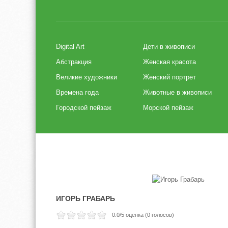
Digital Art
Дети в живописи
Абстракция
Женская красота
Великие художники
Женский портрет
Времена года
Животные в живописи
Городской пейзаж
Морской пейзаж
ИГОРЬ ГРАБАРЬ
0.0
/5 оценка (
0
голосов)