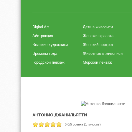
Digital Art
Дети в живописи
Абстракция
Женская красота
Великие художники
Женский портрет
Времена года
Животные в живописи
Городской пейзаж
Морской пейзаж
АНТОНИО ДЖАНИЛЬЯТТИ
5.0
/5 оценка (
1
голосов)