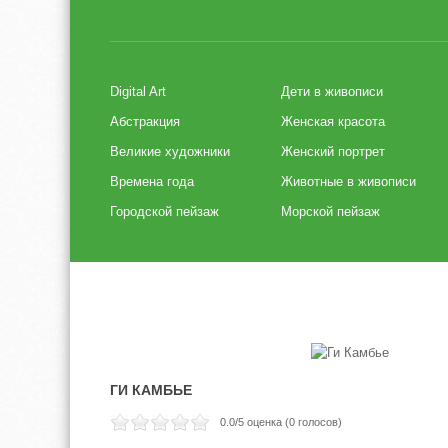
Digital Art
Дети в живописи
Абстракция
Женская красота
Великие художники
Женский портрет
Времена года
Животные в живописи
Городской пейзаж
Морской пейзаж
ГИ КАМБЬЕ
0.0
/5 оценка (
0
голосов)