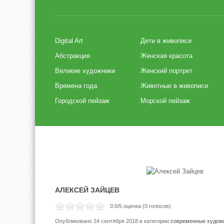
Digital Art
Дети в живописи
Абстракция
Женская красота
Великие художники
Женский портрет
Времена года
Животные в живописи
Городской пейзаж
Морской пейзаж
АЛЕКСЕЙ ЗАЙЦЕВ
0.0
/5 оценка (
0
голосов)
Опубликовано 24 сентября 2018
в категории
современные худож