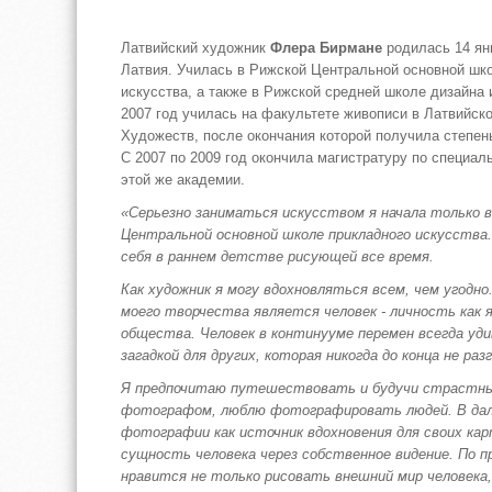
Латвийский художник
Флера Бирмане
родилась 14 янв
Латвия. Училась в Рижской Центральной основной шк
искусства, а также в Рижской средней школе дизайна и
2007 год училась на факультете живописи в Латвийск
Художеств, после окончания которой получила степен
С 2007 по 2009 год окончила магистратуру по специал
этой же академии.
«Серьезно заниматься искусством я начала только 
Центральной основной школе прикладного искусства.
себя в раннем детстве рисующей все время.
Как художник я могу вдохновляться всем, чем угодно
моего творчества является человек - личность как 
общества. Человек в континууме перемен всегда уд
загадкой для других, которая никогда до конца не ра
Я предпочитаю путешествовать и будучи страстн
фотографом, люблю фотографировать людей. В дал
фотографии как источник вдохновения для своих кар
сущность человека через собственное видение. По пр
нравится не только рисовать внешний мир человека,