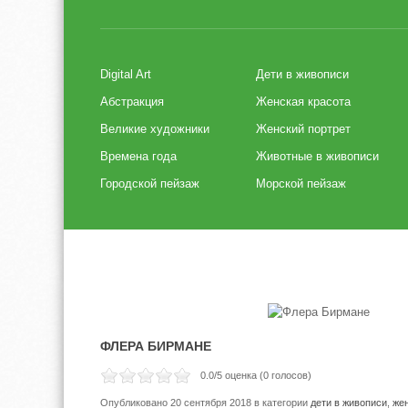
Digital Art
Дети в живописи
Абстракция
Женская красота
Великие художники
Женский портрет
Времена года
Животные в живописи
Городской пейзаж
Морской пейзаж
ФЛЕРА БИРМАНЕ
0.0
/5 оценка (
0
голосов)
Опубликовано 20 сентября 2018
в категории
дети в живописи
,
жен