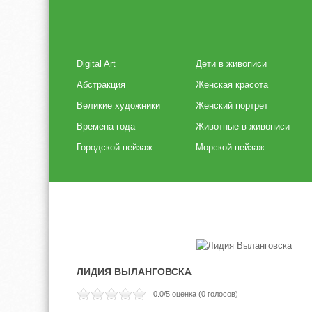
Digital Art
Дети в живописи
Абстракция
Женская красота
Великие художники
Женский портрет
Времена года
Животные в живописи
Городской пейзаж
Морской пейзаж
ЛИДИЯ ВЫЛАНГОВСКА
0.0
/5 оценка (
0
голосов)