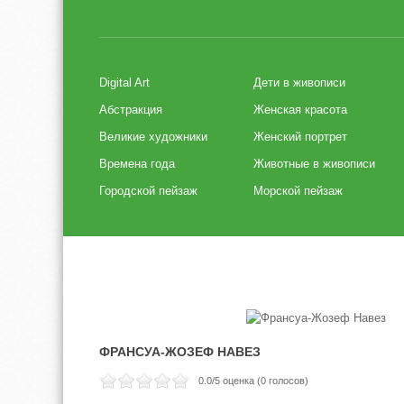
Digital Art
Дети в живописи
Абстракция
Женская красота
Великие художники
Женский портрет
Времена года
Животные в живописи
Городской пейзаж
Морской пейзаж
ФРАНСУА-ЖОЗЕФ НАВЕЗ
0.0
/5 оценка (
0
голосов)