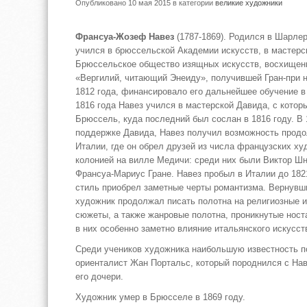
Опубликовано 10 мая 2015
в категории
великие художники
Франсуа-Жозеф Навез
(1787-1869). Родился в Шарлер
учился в брюссельской Академии искусств, в мастер
Брюссельское общество изящных искусств, восхищенн
«Вергилий, читающий Энеиду», получившей Гран-при 
1812 года, финансировало его дальнейшее обучение в
1816 года Навез учился в мастерской Давида, с котор
Брюссель, куда последний был сослан в 1816 году. В 
поддержке Давида, Навез получил возможность продо
Италии, где он обрел друзей из числа французских х
колонией на вилле Медичи: среди них были Виктор Шн
Франсуа-Мариус Гране. Навез пробыл в Италии до 1821
стиль приобрел заметные черты романтизма. Вернувши
художник продолжал писать полотна на религиозные 
сюжеты, а также жанровые полотна, проникнутые ност
в них особенно заметно влияние итальянского искусст
Среди учеников художника наибольшую известность п
ориенталист Жан Портальс, который породнился с На
его дочери.
Художник умер в Брюсселе в 1869 году.