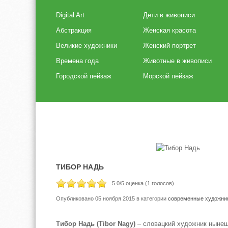
Digital Art
Дети в живописи
Абстракция
Женская красота
Великие художники
Женский портрет
Времена года
Животные в живописи
Городской пейзаж
Морской пейзаж
ТИБОР НАДЬ
5.0
/5 оценка (
1
голосов)
Опубликовано 05 ноября 2015
в категории
современные художни
Тибор Надь (Tibor Nagy)
– словацкий художник нынеш