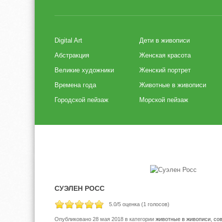
Digital Art
Дети в живописи
Абстракция
Женская красота
Великие художники
Женский портрет
Времена года
Животные в живописи
Городской пейзаж
Морской пейзаж
СУЭЛЕН РОСС
5.0
/5 оценка (
1
голосов)
Опубликовано 28 мая 2018
в категории
животные в живописи
,
со