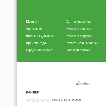
Digital Art
Дети в живописи
Абстракция
Женская красота
Великие художники
Женский портрет
Времена года
Животные в живописи
Городской пейзаж
Морской пейзаж
РАЙДЕР
0.0
/5 оценка (
0
голосов)