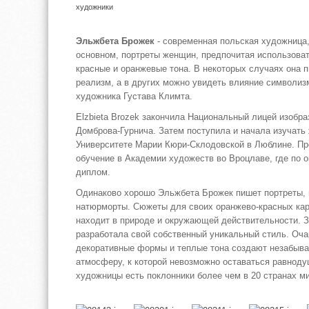
художники
Эльжбета Брожек
- современная польская художница
основном, портреты женщин, предпочитая использоват
красные и оранжевые тона. В некоторых случаях она п
реализм, а в других можно увидеть влияние символиз
художника Густава Климта.
Elzbieta Brozek закончила Национальный лицей изобра
Домброва-Гурнича. Затем поступила и начала изучать
Университете Марии Кюри-Склодовской в Люблине. П
обучение в Академии художеств во Вроцлаве, где по 
диплом.
Одинаково хорошо Эльжбета Брожек пишет портреты, 
натюрморты. Сюжеты для своих оранжево-красных ка
находит в природе и окружающей действительности. З
разработала свой собственный уникальный стиль. Оч
декоративные формы и теплые тона создают незабыв
атмосферу, к которой невозможно оставаться равноду
художницы есть поклонники более чем в 20 странах м