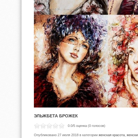
ЭЛЬЖБЕТА БРОЖЕК
0.0
/5 оценка (
0
голосов)
Опубликовано 27 июля 2018
в категории
женская красота
,
женски