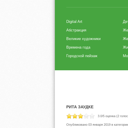
Digital Art
Де
Абстракция
Же
Великие художники
Же
Времена года
Жи
Городской пейзаж
Мо
РИТА ЗАУДКЕ
3.0
/5 оценка (
2
голос
Опубликовано 03 января 2019
в категори