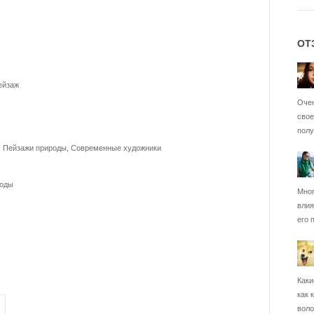
ОТ
ейзаж
Очен
свое
полу
ж, Пейзажи природы, Современные художники
роды
Мног
влия
его 
Каки
как 
воло