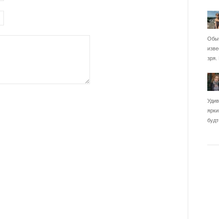
Обыч
изве
зря.
Удив
ярки
будт