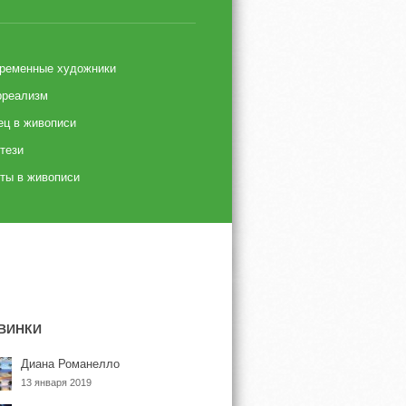
ременные художники
реализм
ец в живописи
тези
ты в живописи
ВИНКИ
Диана Романелло
13 января 2019