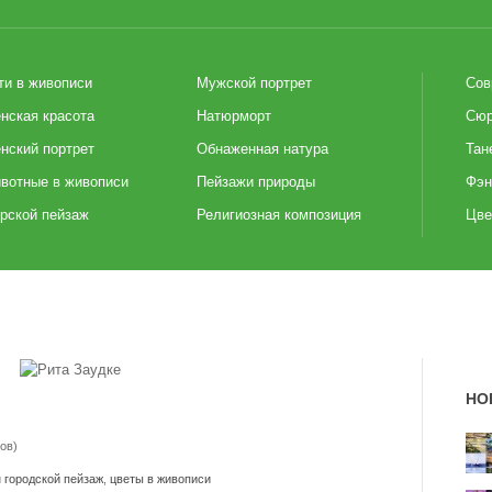
ти в живописи
Мужской портрет
Сов
нская красота
Натюрморт
Сюр
нский портрет
Обнаженная натура
Тан
вотные в живописи
Пейзажи природы
Фэн
рской пейзаж
Религиозная композиция
Цве
НО
ов)
и
городской пейзаж
,
цветы в живописи