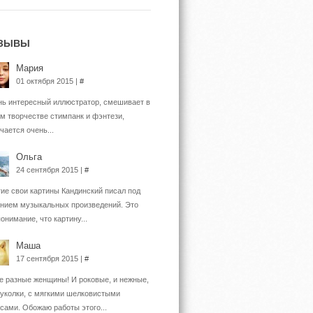
ЗЫВЫ
Мария
01 октября 2015 |
#
ь интересный иллюстратор, смешивает в
м творчестве стимпанк и фэнтези,
чается очень...
Ольга
24 сентября 2015 |
#
ие свои картины Кандинский писал под
нием музыкальных произведений. Это
понимание, что картину...
Маша
17 сентября 2015 |
#
е разные женщины! И роковые, и нежные,
куколки, с мягкими шелковистыми
сами. Обожаю работы этого...