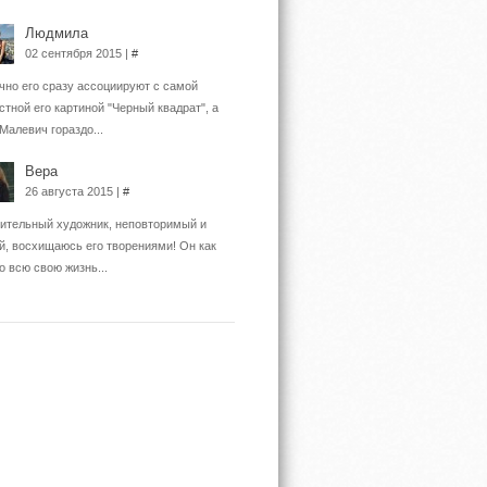
Людмила
02 сентября 2015 |
#
но его сразу ассоциируют с самой
стной его картиной "Черный квадрат", а
 Малевич гораздо...
Вера
26 августа 2015 |
#
ительный художник, неповторимый и
й, восхищаюсь его творениями! Он как
о всю свою жизнь...